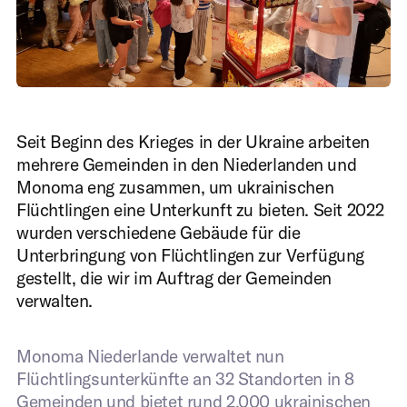
Digital intake
Seit Beginn des Krieges in der Ukraine arbeiten
mehrere Gemeinden in den Niederlanden und
Jedes Gebäude ist anders.
Monoma eng zusammen, um ukrainischen
Deshalb betrachten wir gemeinsam mit Ihnen Ihre
Flüchtlingen eine Unterkunft zu bieten. Seit 2022
spezifische Situation, die Herausforderungen und
wurden verschiedene Gebäude für die
mögliche Lösungen. Sie erhalten einen klaren Plan und
Unterbringung von Flüchtlingen zur Verfügung
einen einzigen Ansprechpartner.
gestellt, die wir im Auftrag der Gemeinden
Vollständiger Name
*
verwalten.
Monoma Niederlande verwaltet nun
Ihre E-Mail-Adresse
*
Flüchtlingsunterkünfte an 32 Standorten in 8
Gemeinden und bietet rund 2.000 ukrainischen