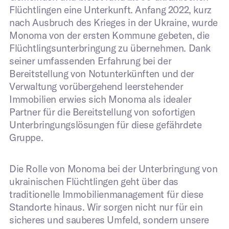
Flüchtlingen eine Unterkunft. Anfang 2022, kurz
nach Ausbruch des Krieges in der Ukraine, wurde
Firma
*
Monoma von der ersten Kommune gebeten, die
Flüchtlingsunterbringung zu übernehmen. Dank
seiner umfassenden Erfahrung bei der
Bereitstellung von Notunterkünften und der
Telefonnummer
*
Verwaltung vorübergehend leerstehender
Immobilien erwies sich Monoma als idealer
Partner für die Bereitstellung von sofortigen
Unterbringungslösungen für diese gefährdete
Gruppe.
Weitere Informationen zu Ihrem Projekt
*
Die Rolle von Monoma bei der Unterbringung von
ukrainischen Flüchtlingen geht über das
Ja, ich stimme der Datenschutzerklärung
traditionelle Immobilienmanagement für diese
zu.
Standorte hinaus. Wir sorgen nicht nur für ein
sicheres und sauberes Umfeld, sondern unsere