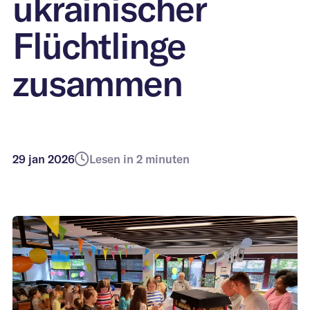
ukrainischer
von Immobilien
Religiöse
Kontakt
Flüchtlinge
Immobilien
Temporäre
zusammen
Sicherheit
Wohnungsbaugesellsch
Temporäre
Transformation
29 jan 2026
Lesen in 2 minuten