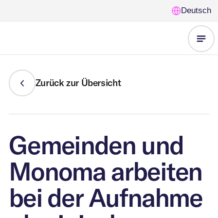
Deutsch
Home
Zurück zur Übersicht
unsere
Lösungen
Gemeinden und
Für wen
Leerstandsmanagemen
Monoma arbeiten
FAQ
Immobilienentwickler
bei der Aufnahme
Zwischennutzung
Über uns