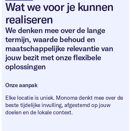
Wat we voor je kunnen
realiseren
Telefoonnummer
*
We denken mee over de lange
termijn, waarde behoud en
maatschappelijke relevantie van
jouw bezit met onze flexibele
Meer informatie over uw project
*
oplossingen
Onze aanpak
Ja, ik ben akkoord met de privacy
statement
Elke locatie is uniek. Monoma denkt mee over de
beste tijdelijke invulling, afgestemd op jouw
doelen en de lokale context.
Versturen