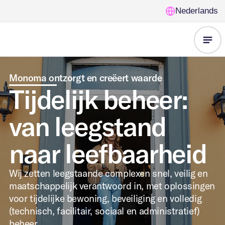
Nederlands
Onze
Monoma ontzorgt en creëert waarde
Tijdelijk beheer:
oplossingen
van leegstand
Voor wie
Leegstandbeheer
naar leefbaarheid
Nieuws
Gemeente &
Wij zetten leegstaande complexen snel, veilig en
Opvanglocaties
FAQ
maatschappelijk verantwoord in, met oplossingen
overheden
voor tijdelijke bewoning, beveiliging en volledig
Beveiliging
Over ons
(technisch, facilitair, sociaal en administratief)
beheer.