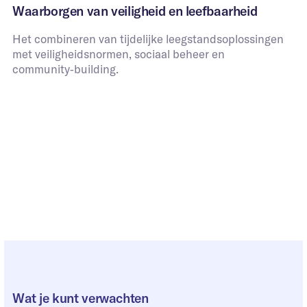
Waarborgen van veiligheid en leefbaarheid
Het combineren van tijdelijke leegstandsoplossingen
met veiligheidsnormen, sociaal beheer en
community‑building.
*Dit formulier is uitsluitend bedoelt voor organisaties
met (leegstaand) vastgoed. Ben je op zoek naar een
woonruimte?
Bezoek dan onze bewonerspagina
.
Volledige naam
*
Uw e-mailadres
*
Bedrijf
*
Wat je kunt verwachten