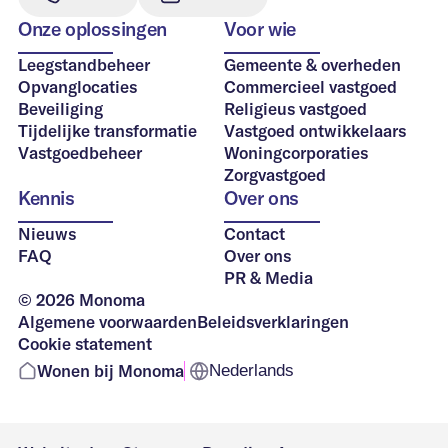
Commercieel
Onze oplossingen
Voor wie
*Dit formulier is uitsluitend bedoelt voor organisaties
vastgoed
Tijdelijke
Werken bij Monoma
met (leegstaand) vastgoed. Ben je op zoek naar een
Leegstandbeheer
Gemeente & overheden
woonruimte?
Bezoek dan onze bewonerspagina
.
transformatie
Opvanglocaties
Commercieel vastgoed
Volledige naam
*
Religieus vastgoed
Beveiliging
Religieus vastgoed
Tijdelijke transformatie
Vastgoed ontwikkelaars
Vastgoedbeheer
Woningcorporaties
Vastgoedbeheer
Zorgvastgoed
Vastgoed
Uw e-mailadres
*
Kennis
Over ons
ontwikkelaars
Nieuws
Contact
FAQ
Over ons
PR & Media
Bedrijf
*
Woningcorporaties
© 2026 Monoma
Algemene voorwaarden
Beleidsverklaringen
Cookie statement
Zorgvastgoed
Wonen bij Monoma
Nederlands
Telefoonnummer
*
Voor wonen en werken
Neem direct contact op