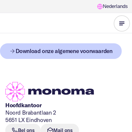
Monoma Nederland B.V. Noord Brabantlaan 2 5651 LX
Nederlands
Eindhoven Tel: +31 88 226 3517
info.nl@monoma.eu
KvK: 16086731 BTW-nummer: NL 8070 8304 5B01
Onze
Download onze algemene voorwaarden
oplossingen
Voor wie
Leegstandbeheer
Nieuws
Gemeente &
Opvanglocaties
Hoofdkantoor
FAQ
overheden
Noord Brabantlaan 2
5651 LX Eindhoven
Beveiliging
Over ons
Bel ons
Mail ons