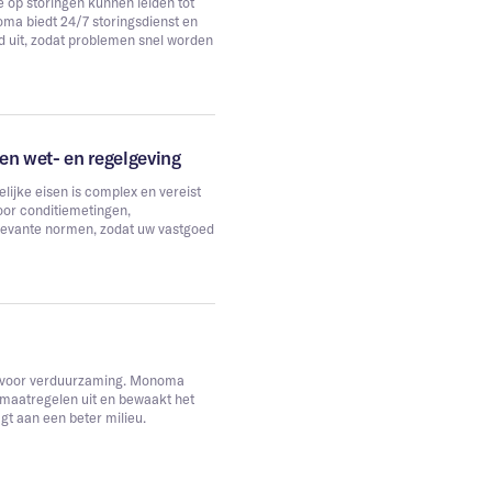
e op storingen kunnen leiden tot
ma biedt 24/7 storingsdienst en
d uit, zodat problemen snel worden
 en wet- en regelgeving
lijke eisen is complex en vereist
oor conditiemetingen,
elevante normen, zodat uw vastgoed
n voor verduurzaming. Monoma
maatregelen uit en bewaakt het
gt aan een beter milieu.