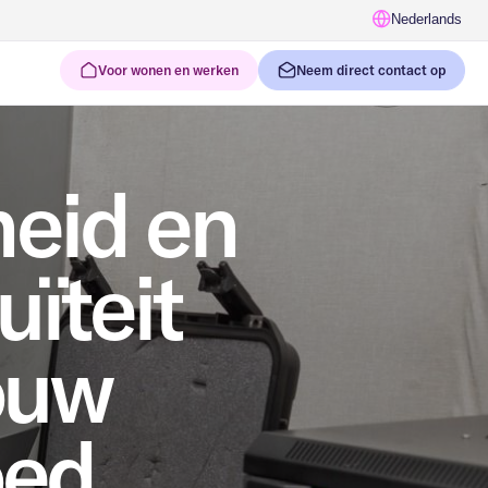
Nederlands
Voor wonen en werken
Neem direct contact op
heid en
uïteit
ouw
oed