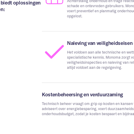
Achterstallig onderhoud en trage reacti
 biedt oplossingen
Telefoonnummer
*
schade en ontevreden gebruikers. Mono
en:
voert preventief en planmatig onderhou
opgelost.
rmatie over uw project
*
Naleving van veiligheidseisen
Het voldoen aan alle technische en wette
k ben akkoord met de privacy statement
specialistische kennis. Monoma zorgt v
veiligheidsinspecties en naleving van r
altijd voldoet aan de regelgeving.
Versturen
Kostenbeheersing en verduurzaming
Technisch beheer vraagt om grip op kosten en kanse
adviseert over energiebesparing, voert duurzaamheids
onderhoudsbudget, zodat je kosten bespaart en bijdraa