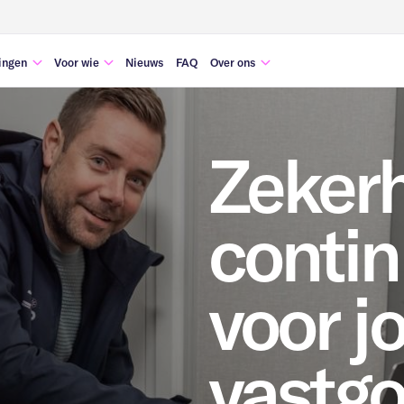
ingen
Voor wie
Nieuws
FAQ
Over ons
beheer
Gemeente & overheden
Werken bij Monoma
ties
Commercieel vastgoed
Zeker
Religieus vastgoed
transformatie
Vastgoed ontwikkelaars
eheer
Woningcorporaties
contin
Zorgvastgoed
voor j
vastg