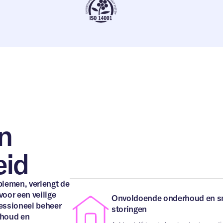
n
eid
r is uitsluitend bedoelt voor
 met (leegstaand) vastgoed.
oek naar een woonruimte?
 onze bewonerspagina
.
lemen, verlengt de
e naam
*
Uw e-mailadres
*
voor een veilige
Onvoldoende onderhoud en sn
essioneel beheer
storingen
rhoud en