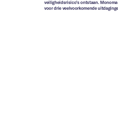
veiligheidsrisico’s ontstaan. Monoma
Bedrijf
*
voor drie veelvoorkomende uitdaging
Meer info
Ja, i