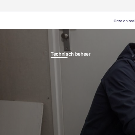
Onze oploss
Leegstand
Opvangloca
Beveiliging
Technisch beheer
Tijdelijke 
Vastgoedb