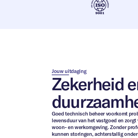
Jouw uitdaging
Zekerheid e
duurzaamh
*Dit formulie
organisaties
Ben je op z
Bezoek dan
Goed technisch beheer voorkomt prob
Volledig
levensduur van het vastgoed en zorgt 
woon- en werkomgeving. Zonder prof
kunnen storingen, achterstallig onde