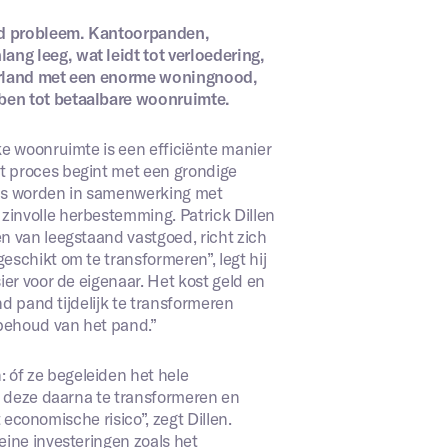
nd probleem. Kantoorpanden,
ng leeg, wat leidt tot verloedering,
derland met een enorme woningnood,
ben tot betaalbare woonruimte.
ke woonruimte is een efficiënte manier
t proces begint met een grondige
ens worden in samenwerking met
involle herbestemming. Patrick Dillen
n van leegstaand vastgoed, richt zich
schikt om te transformeren”, legt hij
ier voor de eigenaar. Het kost geld en
nd pand tijdelijk te transformeren
behoud van het pand.”
óf ze begeleiden het hele
om deze daarna te transformeren en
t economische risico”, zegt Dillen.
eine investeringen zoals het