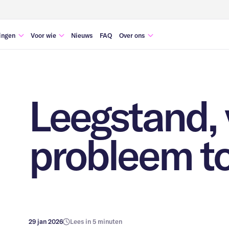
ingen
Voor wie
Nieuws
FAQ
Over ons
beheer
Gemeente & overheden
Werken bij Monoma
ties
Commercieel vastgoed
Religieus vastgoed
Leegstand,
transformatie
Vastgoed ontwikkelaars
eheer
Woningcorporaties
probleem to
Zorgvastgoed
29 jan 2026
Lees in 5 minuten