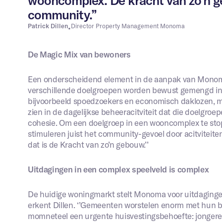
wooncomplex. De kracht van zo’n g
community.”
Patrick Dillen
Director Property Management Monoma
•
De Magic Mix van bewoners
Een onderscheidend element in de aanpak van Monoma
verschillende doelgroepen worden bewust gemengd in
bijvoorbeeld spoedzoekers en economisch daklozen, m
zien in de dagelijkse beheeracitviteit dat die doelgroe
cohesie. Om een doelgroep in een wooncomplex te stopp
stimuleren juist het community-gevoel door acitviteite
dat is de Kracht van zo’n gebouw.’’
Uitdagingen in een complex speelveld is complex
De huidige woningmarkt stelt Monoma voor uitdagingen. 
erkent Dillen. ‘’Gemeenten worstelen enorm met hun b
momneteel een urgente huisvestingsbehoefte: jongere