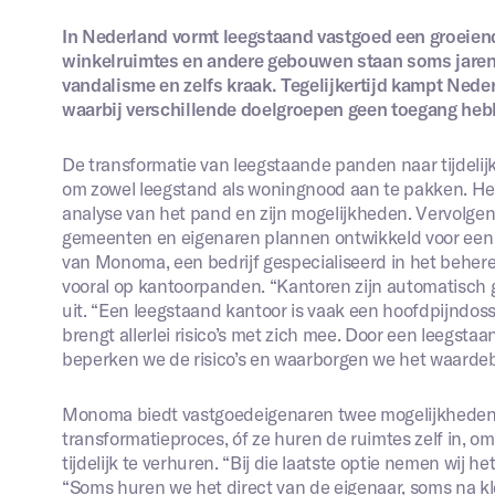
In Nederland vormt leegstaand vastgoed een groeie
winkelruimtes en andere gebouwen staan soms jarenla
vandalisme en zelfs kraak. Tegelijkertijd kampt Ne
waarbij verschillende doelgroepen geen toegang heb
De transformatie van leegstaande panden naar tijdelij
om zowel leegstand als woningnood aan te pakken. He
analyse van het pand en zijn mogelijkheden. Vervolg
gemeenten en eigenaren plannen ontwikkeld voor een z
van Monoma, een bedrijf gespecialiseerd in het behere
vooral op kantoorpanden. “Kantoren zijn automatisch ge
uit. “Een leegstaand kantoor is vaak een hoofdpijndoss
brengt allerlei risico’s met zich mee. Door een leegstaa
r is uitsluitend bedoelt voor
beperken we de risico’s en waarborgen we het waarde
 met (leegstaand) vastgoed.
oek naar een woonruimte?
 onze bewonerspagina
.
Monoma biedt vastgoedeigenaren twee mogelijkheden: 
e naam
*
Uw e-mailadres
*
transformatieproces, óf ze huren de ruimtes zelf in, 
tijdelijk te verhuren. “Bij die laatste optie nemen wij he
“Soms huren we het direct van de eigenaar, soms na kl