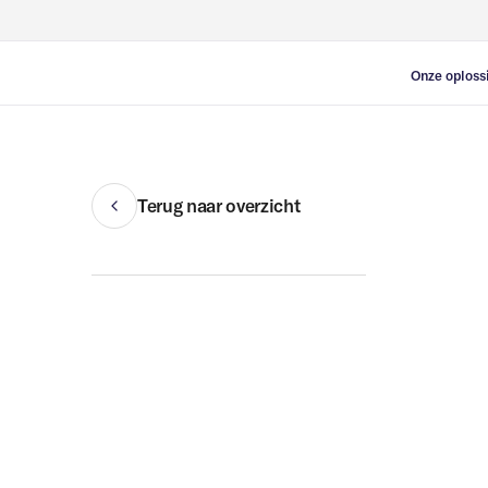
Onze oploss
Leegstand
Opvangloca
Beveiliging
Terug naar overzicht
Tijdelijke 
Vastgoedb