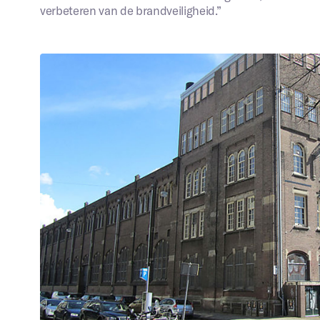
Telefoonnummer
*
verbeteren van de brandveiligheid.”
rmatie over uw project
*
k ben akkoord met de privacy statement
Versturen