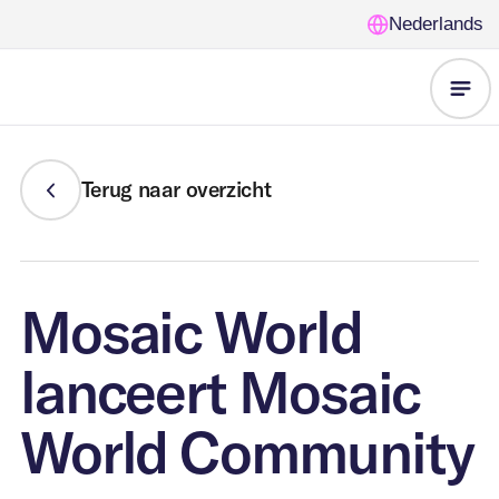
Nederlands
Onze
Terug naar overzicht
oplossingen
Voor wie
Leegstandbeheer
Mosaic World
Nieuws
Gemeente &
lanceert Mosaic
Opvanglocaties
FAQ
overheden
World Community
Beveiliging
Over ons