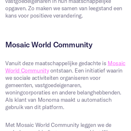
vastgoedeigenaren in hun maatschappelijke
opgaven. Zo maken we samen van leegstand een
kans voor positieve verandering.
Meer informatie over uw project
*
Mosaic World Community
Ja, ik ben akkoord met de privacy
statement
Vanuit deze maatschappelijke gedachte is
Mosaic
World Community
ontstaan. Een initiatief waarin
we sociale activiteiten organiseren voor
Versturen
gemeenten, vastgoedeigenaren,
woningcorporaties en andere belanghebbenden.
Als klant van Monoma maakt u automatisch
gebruik van dit platform.
Met Mosaic World Community leggen we de