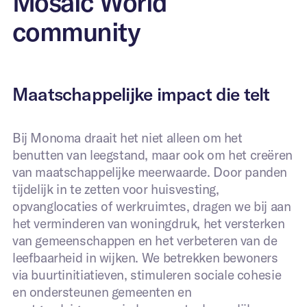
Mosaic World
community
*Dit formulier is uitsluitend bedoelt voor organisaties
met (leegstaand) vastgoed. Ben je op zoek naar een
woonruimte?
Bezoek dan onze bewonerspagina
.
Volledige naam
*
Maatschappelijke impact die telt
Bij Monoma draait het niet alleen om het
Uw e-mailadres
*
benutten van leegstand, maar ook om het creëren
van maatschappelijke meerwaarde. Door panden
tijdelijk in te zetten voor huisvesting,
Bedrijf
*
opvanglocaties of werkruimtes, dragen we bij aan
het verminderen van woningdruk, het versterken
van gemeenschappen en het verbeteren van de
leefbaarheid in wijken. We betrekken bewoners
Telefoonnummer
*
via buurtinitiatieven, stimuleren sociale cohesie
en ondersteunen gemeenten en