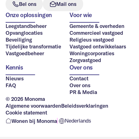
Bel ons
Mail ons
Onze oplossingen
Voor wie
Leegstandbeheer
Gemeente & overheden
Opvanglocaties
Commercieel vastgoed
Beveiliging
Religieus vastgoed
Tijdelijke transformatie
Vastgoed ontwikkelaars
Vastgoedbeheer
Woningcorporaties
Zorgvastgoed
Kennis
Over ons
Nieuws
Contact
FAQ
Over ons
PR & Media
© 2026 Monoma
Algemene voorwaarden
Beleidsverklaringen
Cookie statement
Wonen bij Monoma
Nederlands
Voor wonen en werken