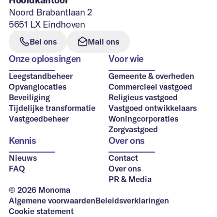
Hoofdkantoor
Noord Brabantlaan 2
5651 LX Eindhoven
Bel ons
Mail ons
Onze oplossingen
Voor wie
Leegstandbeheer
Gemeente & overheden
Opvanglocaties
Commercieel vastgoed
Beveiliging
Religieus vastgoed
Tijdelijke transformatie
Vastgoed ontwikkelaars
Vastgoedbeheer
Woningcorporaties
Zorgvastgoed
Kennis
Over ons
Nieuws
Contact
FAQ
Over ons
PR & Media
© 2026 Monoma
Algemene voorwaarden
Beleidsverklaringen
Cookie statement