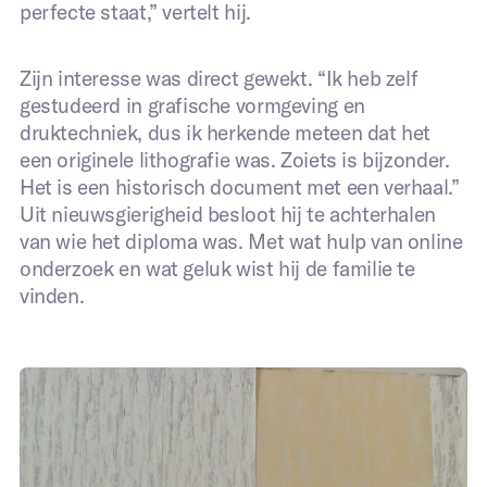
perfecte staat,” vertelt hij.
Bedrijf
*
Zijn interesse was direct gewekt. “Ik heb zelf
gestudeerd in grafische vormgeving en
druktechniek, dus ik herkende meteen dat het
Telefoonnummer
*
een originele lithografie was. Zoiets is bijzonder.
Het is een historisch document met een verhaal.”
Uit nieuwsgierigheid besloot hij te achterhalen
van wie het diploma was. Met wat hulp van online
onderzoek en wat geluk wist hij de familie te
Meer informatie over uw project
*
vinden.
Ja, ik ben akkoord met de privacy
statement