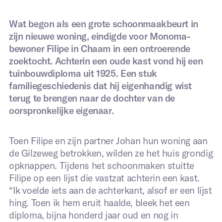
Wat begon als een grote schoonmaakbeurt in
zijn nieuwe woning, eindigde voor Monoma-
bewoner Filipe in Chaam in een ontroerende
zoektocht. Achterin een oude kast vond hij een
tuinbouwdiploma uit 1925. Een stuk
familiegeschiedenis dat hij eigenhandig wist
terug te brengen naar de dochter van de
oorspronkelijke eigenaar.
*Dit formulier is uitsluitend bedoelt voor organisaties
met (leegstaand) vastgoed. Ben je op zoek naar een
woonruimte?
Bezoek dan onze bewonerspagina
.
Toen Filipe en zijn partner Johan hun woning aan
Volledige naam
*
de Gilzeweg betrokken, wilden ze het huis grondig
opknappen. Tijdens het schoonmaken stuitte
Filipe op een lijst die vastzat achterin een kast.
“Ik voelde iets aan de achterkant, alsof er een lijst
Uw e-mailadres
*
hing. Toen ik hem eruit haalde, bleek het een
diploma, bijna honderd jaar oud en nog in