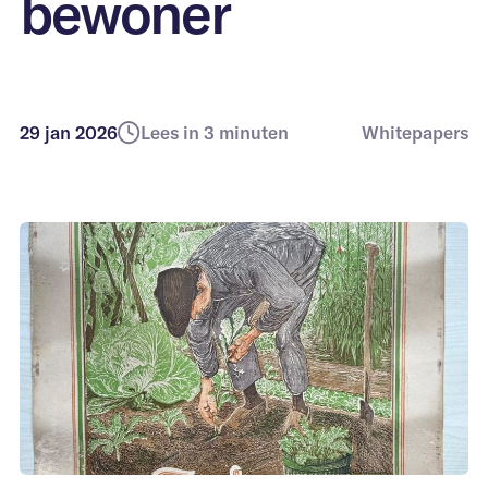
bewoner
Commercieel
vastgoed
Tijdelijke
Werken bij Monoma
transformatie
Religieus vastgoed
29 jan 2026
Lees in 3 minuten
Whitepapers
Vastgoedbeheer
Vastgoed
ontwikkelaars
Woningcorporaties
Zorgvastgoed