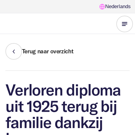
Nederlands
Onze
Terug naar overzicht
oplossingen
Voor wie
Leegstandbeheer
Verloren diploma
Nieuws
Gemeente &
uit 1925 terug bij
Opvanglocaties
FAQ
overheden
familie dankzij
Beveiliging
Over ons