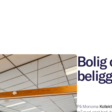
ng er forskellig.
Digital intake
vi sammen med dig på din
ituation, udfordringerne og
nger. Du får en klar plan og
erson.
vn
*
Din e-mailadresse
*
Bolig 
n
*
Telefon
*
belig
rmation om dit projekt
*
På Monoma
Kollekt
g accepterer privatlivspolitikken
m² med eget bad, t