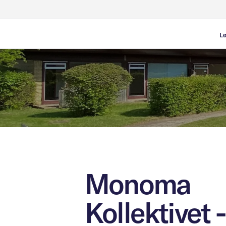
Lø
H
M
M
Monoma
Kollektivet -