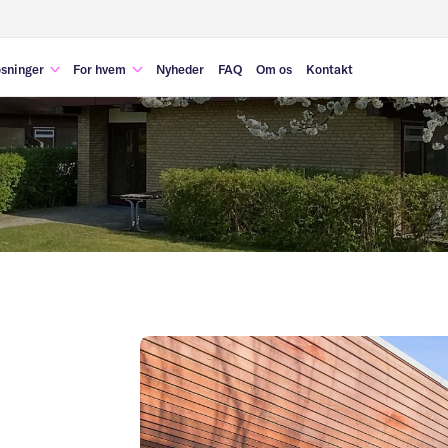
sninger
For hvem
Nyheder
FAQ
Om os
Kontakt
åndtering af tomgang
Kommune og regering
idlertidig sikring
Ejendomsudviklere
idlertidig transformation
Boligforeninger
Midlertidig bolig til flygtninge