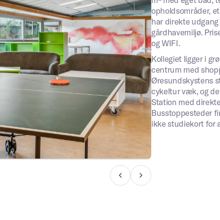
opholdsområder, et 
Send
har direkte udgang 
gårdhavemiljø. Prise
og WIFI.
Kollegiet ligger i g
centrum med shoppin
Øresundskystens st
cykeltur væk, og de
Station med direkte
Busstoppesteder fin
ikke studiekort for a