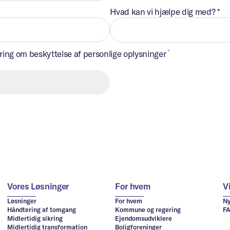
Hvad kan vi hjælpe dig med?
*
æring om beskyttelse af personlige oplysninger
Vores Løsninger
For hvem
V
Løsninger
For hvem
Ny
Håndtering af tomgang
Kommune og regering
F
Midlertidig sikring
Ejendomsudviklere
Midlertidig transformation
Boligforeninger