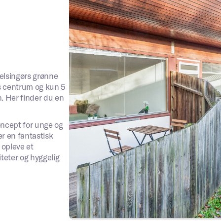
 Helsingørs grønne
ns centrum og kun 5
. Her finder du en
koncept for unge og
er en fantastisk
 opleve et
teter og hyggelig