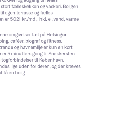
stort fælleskøkken og vaskeri. Boligen
til egen terrasse og fælles
n er 5.021 kr./md., inkl. el, vand, varme
rønne omgivelser tæt på Helsingør
g, caféer, biograf og fitness.
rande og havnemiljø er kun en kort
r er 5 minutters gang til Snekkersten
 togforbindelser til København.
des lige uden for døren, og der kræves
t få en bolig.