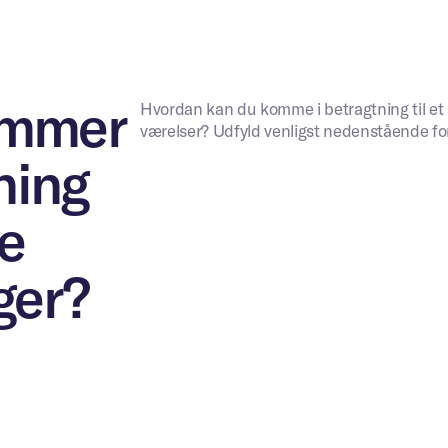
ommer
Hvordan kan du komme i betragtning til et 
værelser? Udfyld venligst nedenstående for
ning
se
ger?