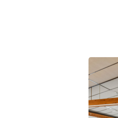
Hvert bygni
Derfor ser 
specifikke s
mulige løsni
én kontaktp
Fulde na
Firmanav
Mere info
Ja, je