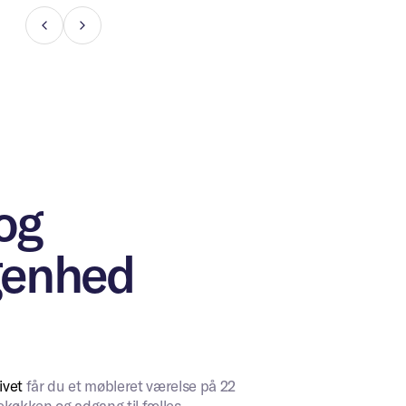
og
genhed
ivet
får du et møbleret værelse på 22
ekøkken og adgang til fælles