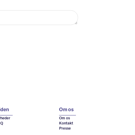
iden
Om os
heder
Om os
AQ
Kontakt
Presse