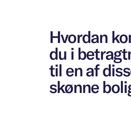
Hvordan k
du i betragt
til en af dis
skønne boli