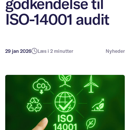
godkendelse til
transformation
Boligforeninger
ISO-14001 audit
Midlertidig bolig til
flygtninge
29 jan 2026
Læs i 2 minutter
Nyheder