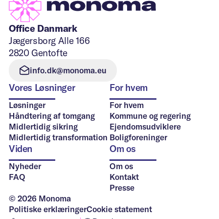
Office Danmark
Jægersborg Alle 166
2820 Gentofte
info.dk@monoma.eu
Vores Løsninger
For hvem
Løsninger
For hvem
Håndtering af tomgang
Kommune og regering
Midlertidig sikring
Ejendomsudviklere
Midlertidig transformation
Boligforeninger
Viden
Om os
Nyheder
Om os
FAQ
Kontakt
Presse
© 2026 Monoma
Politiske erklæringer
Cookie statement