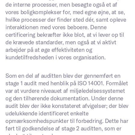
de interne processer, men besøgte også et af
vores boligkomplekser for, med egne øjne, at se,
hvilke processer der finder sted dér, samt opleve
interaktionen med vores beboere. Denne
Telefon
*
certificering bekræfter ikke blot, at vi lever op til
de krævede standarder, men også at vi aktivt
arbejder på at øge effektiviteten og
kundetilfredsheden i vores organisation.
Mere information om dit projekt
*
Som en del af auditten blev der gennemført en
stage 1 audit med henblik på ISO 14001. Formålet
var at vurdere niveauet af miljøledelsessystemet
Ja, jeg accepterer privatlivspolitikken
og den tilhørende dokumentation. Under denne
audit blev der ikke konstateret afvigelser; der blev
udelukkende identificeret enkelte
Send
opmærksomhedspunkter til forbedring. Dette har
ført til godkendelse af stage 2 auditten, som er