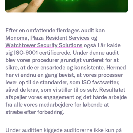
Digital intake
Efter en omfattende fler­dages audit kan
Monoma,
Plaza Resident Services
og
Hvert bygning er forskellig.
Watchtower Security Solutions
også i år kalde
sig ISO-9001 certificerede. Under denne audit
Derfor ser vi sammen med dig på din specifikke
blev vores procedurer grundigt vurderet for at
situation, udfordringerne og mulige løsninger. Du får
sikre, at de er ensartede og konsistente. Hermed
en klar plan og én kontaktperson.
har vi endnu en gang bevist, at vores processer
Fulde navn
*
lever op til de standarder, som ISO fastsætter,
såvel de krav, som vi stiller til os selv. Resultatet
afspejler vores engagement og det hårde arbejde
Din e-mailadresse
*
fra alle vores medarbejdere for løbende at
stræbe efter forbedring.
Under auditten kiggede auditorerne ikke kun på
Firmanavn
*