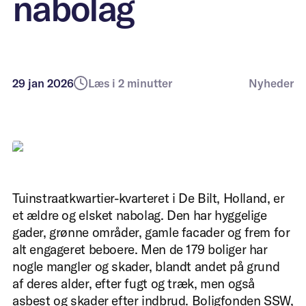
nabolag
transformation
Boligforeninger
Midlertidig bolig til
29 jan 2026
Læs i 2 minutter
Nyheder
flygtninge
Tuinstraatkwartier-kvarteret i De Bilt, Holland, er
et ældre og elsket nabolag. Den har hyggelige
gader, grønne områder, gamle facader og frem for
alt engageret beboere. Men de 179 boliger har
nogle mangler og skader, blandt andet på grund
af deres alder, efter fugt og træk, men også
asbest og skader efter indbrud. Boligfonden SSW,