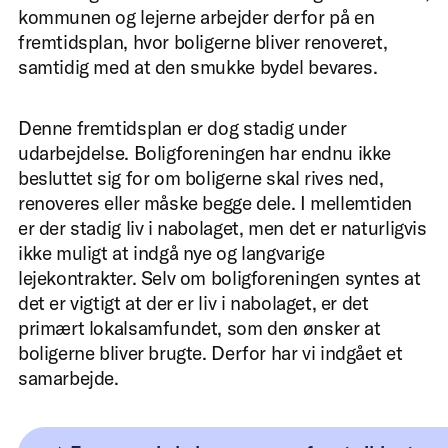
kommunen og lejerne arbejder derfor på en
fremtidsplan, hvor boligerne bliver renoveret,
samtidig med at den smukke bydel bevares.
Denne fremtidsplan er dog stadig under
udarbejdelse. Boligforeningen har endnu ikke
besluttet sig for om boligerne skal rives ned,
renoveres eller måske begge dele. I mellemtiden
er der stadig liv i nabolaget, men det er naturligvis
ikke muligt at indgå nye og langvarige
Digital intake
lejekontrakter. Selv om boligforeningen syntes at
det er vigtigt at der er liv i nabolaget, er det
primært lokalsamfundet, som den ønsker at
Hvert bygning er forskellig.
boligerne bliver brugte. Derfor har vi indgået et
samarbejde.
Derfor ser vi sammen med dig på din specifik
situation, udfordringerne og mulige løsninger.
en klar plan og én kontaktperson.