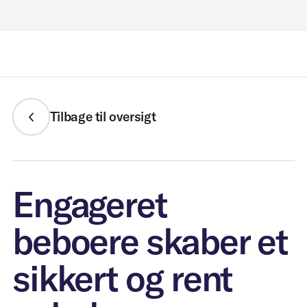
Løsninger
Tilbage til oversigt
For hvem
Håndtering af
Nyheder
tomgang
Kommune og
Engageret
FAQ
regering
beboere skaber et
Midlertidig sikring
Om os
sikkert og rent
Ejendomsudviklere
Midlertidig
Kontakt