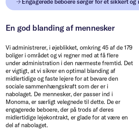
Fulde navn
*
Engagerede beboere sørger for et sikkert og
En god blanding af mennesker
Din e-mailadresse
*
Vi administrerer, i øjeblikket, omkring 45 af de 179
boliger i området og vi regner med at få flere
Firmanavn
*
under administration i den nærmeste fremtid. Det
er vigtigt, at vi sikrer en optimal blanding af
midlertidige og faste lejere for at bevare den
sociale sammenhængskraft som der er i
Telefon
*
nabolaget. De mennesker, der passer ind i
Monoma, er særligt velegnede til dette. De er
engagerede beboere, der på trods af deres
midlertidige lejekontrakt, er glade for at være en
del af nabolaget.
Mere information om dit projekt
*